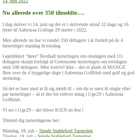
14. juni 2022
Nu allerede over 350 tilmeldte….
I dag skriver vi 14. juni og der er i skrivende stund 32 dage og 16
timer til Aabenraa Golfuge 29 starter i 2022.
Men allerede nu har vi rundet 350 deltagere i år fordelt på de 4
turneringer mandag til torsdag.
I øjeblikket “fører” Bestball turneringen om onsdagen med 111
deltagere skarpt forfulgt af Greensome turneringen om torsdagen
med 108 deltagere. Men fortvivl ikke – der er plads til MANGE
flere over de 4 hyggelige dage i Aabenraa Golfklub med golf og god
stemning.
Så det er bare med at få sig meldt til – om du er mest til single eller
par turneringer – så er der for enhver smag i Uge29 i Aabenraa
Golfklub.
Vi ses i Uge29 – det bliver IGEN en fest !
Tilmeld dig turneringerne her:
Mandag, 18. juli –
Single Stableford Turnering
Tirsdag, 19. juli –
Single Stableford Turnering